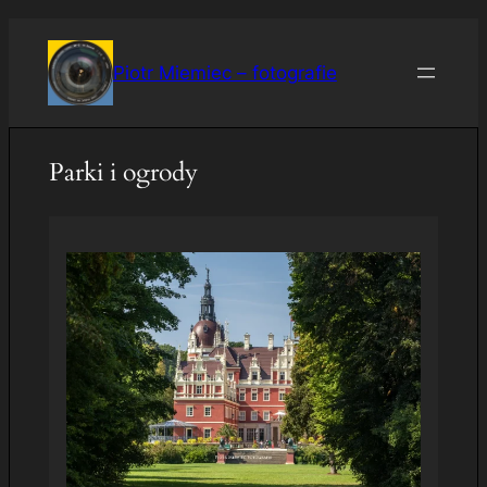
Przejdź
do
Piotr Miemiec – fotografie
treści
Parki i ogrody