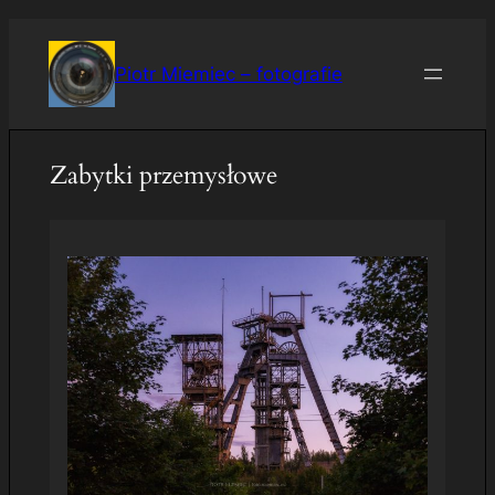
Przejdź
do
Piotr Miemiec – fotografie
treści
Zabytki przemysłowe