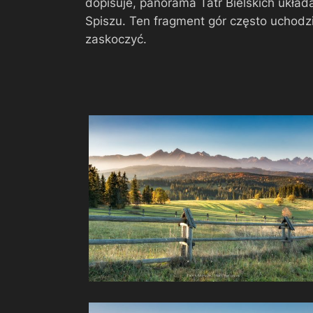
dopisuje, panorama Tatr Bielskich układa
Spiszu. Ten fragment gór często uchodzi
zaskoczyć.