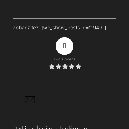
Zobacz też: [wp_show_posts id=”1949″]
0
Twoja ocena
Bądź na bieżąco, bądźmy w