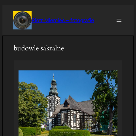
Przejdź
do
Piotr Miemiec – fotografie
treści
budowle sakralne