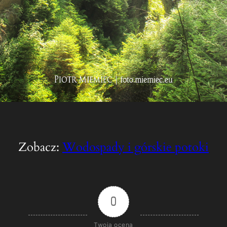
Zobacz:
Wodospady i górskie potoki
0
Twoja ocena