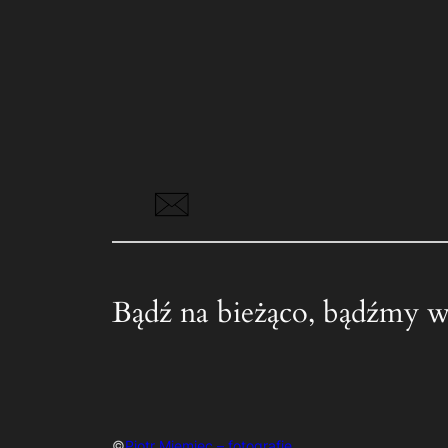
Bądź na bieżąco, bądźmy w
©
Piotr Miemiec – fotografie