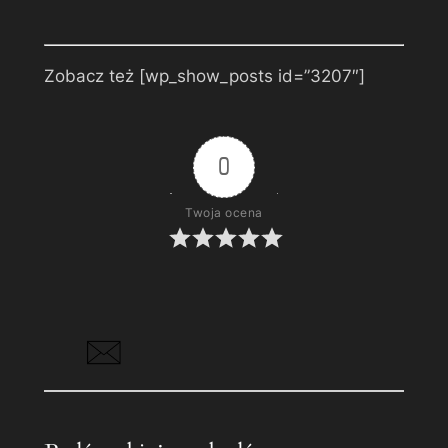
Zobacz też [wp_show_posts id=”3207″]
0
Twoja ocena