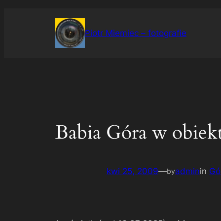
Przejdź
do
Piotr Miemiec – fotografie
treści
Babia Góra w obiek
kwi 25, 2009
—
admin
in
Gó
by