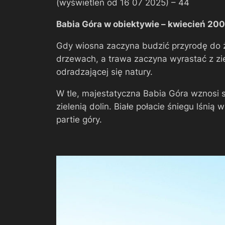
(wyświetleń od 16 07 2025) –
44
Babia Góra w obiektywie – kwiecień 200
Gdy wiosna zaczyna budzić przyrodę do życ
drzewach, a trawa zaczyna wyrastać z zie
odradzającej się natury.
W tle, majestatyczna Babia Góra wznosi si
zielenią dolin. Białe połacie śniegu lśn
partie góry.