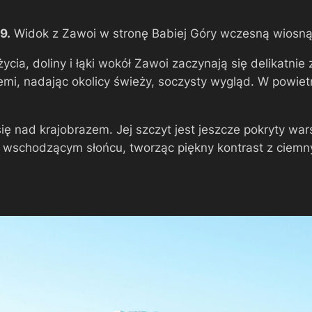
9.
Widok z Zawoi w stronę Babiej Góry wczesną wiosną
ia, doliny i łąki wokół Zawoi zaczynają się delikatnie z
mi, nadając okolicy świeży, soczysty wygląd. W powietr
ę nad krajobrazem. Jej szczyt jest jeszcze pokryty wars
ią w wschodzącym słońcu, tworząc piękny kontrast z cie