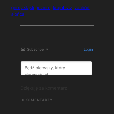
górny śląsk
jezioro
krajobraz
zachód
słońca
Subscribe
Login
Dziękuję za komentarz
0
KOMENTARZY