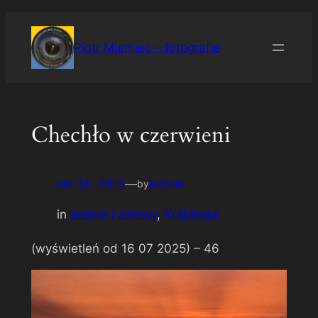
Przejdź
do
Piotr Miemiec – fotografie
treści
Chechło w czerwieni
sie 13, 2018
—
admin
by
in
jeziora i zalewy
, 
Krajobraz
(wyświetleń od 16 07 2025) –
46