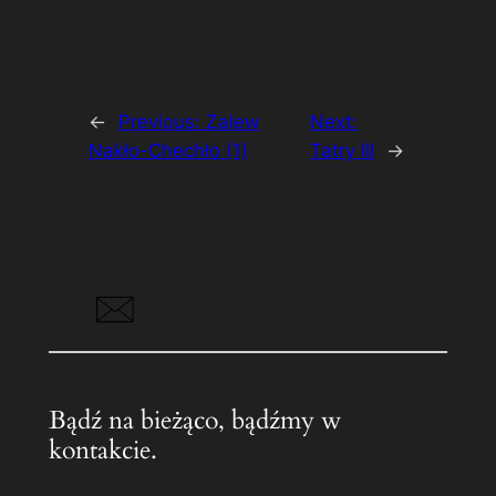
←
Previous:
Zalew
Next:
Nakło-Chechło (1)
Tatry III
→
Bądź na bieżąco, bądźmy w
kontakcie.