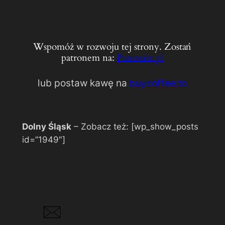
Wspomóż w rozwoju tej strony. Zostań
patronem na:
Patronite.pl
lub postaw kawę na
buycoffee.to
Dolny Śląsk
– Zobacz też: [wp_show_posts
id=”1949″]