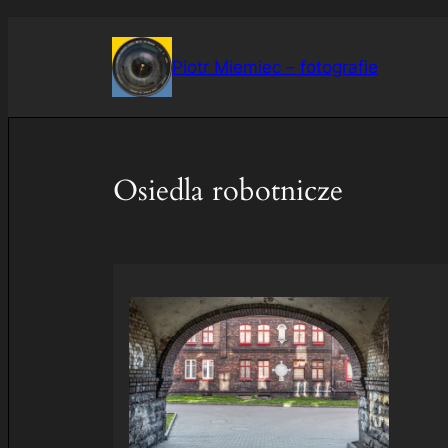
Przejdź
do
Piotr Miemiec – fotografie
treści
Osiedla robotnicze