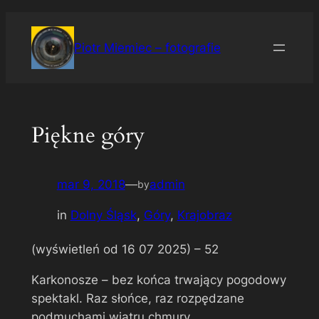
Przejdź
do
Piotr Miemiec – fotografie
treści
Piękne góry
mar 9, 2018
—
admin
by
in
Dolny Śląsk
, 
Góry
, 
Krajobraz
(wyświetleń od 16 07 2025) –
52
Karkonosze – bez końca trwający pogodowy
spektakl. Raz słońce, raz rozpędzane
podmuchami wiatru chmury.