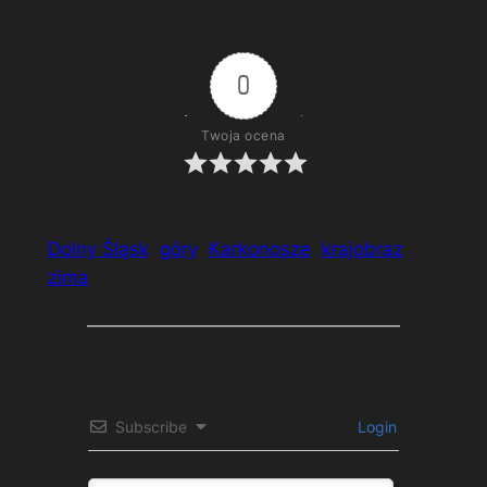
Karkonosze – Kozie Grzbiety
0
Twoja ocena
Dolny Śląsk
góry
Karkonosze
krajobraz
zima
Subscribe
Login