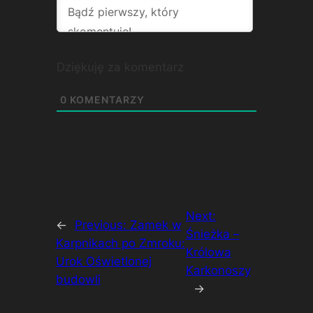
Dziękuję za komentarz
0
KOMENTARZY
Next:
←
Previous:
Zamek w
Śnieżka –
Karpnikach po Zmroku:
Królowa
Urok Oświetlonej
Karkonoszy
budowli
→