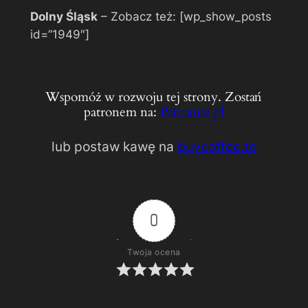
Dolny Śląsk
– Zobacz też: [wp_show_posts
id=”1949″]
Wspomóż w rozwoju tej strony. Zostań
patronem na:
Patronite.pl
lub postaw kawę na
buycoffee.to
0
Twoja ocena