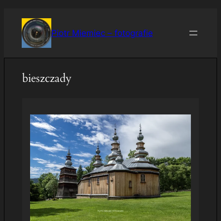
Przejdź
do
Piotr Miemiec – fotografie
treści
bieszczady