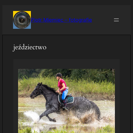
Przejdź
do
Piotr Miemiec – fotografie
treści
jeździectwo