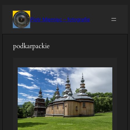
Przejdź
do
Piotr Miemiec – fotografie
treści
podkarpackie