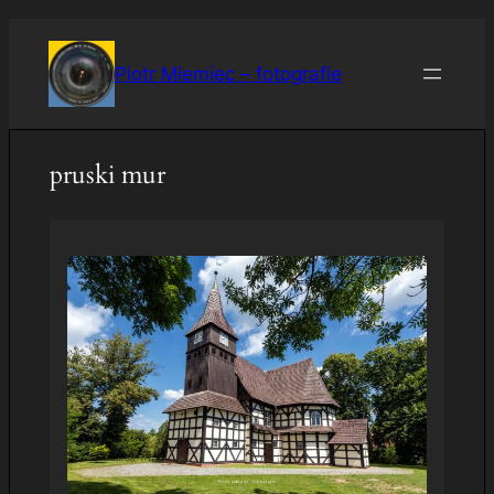
Przejdź
do
Piotr Miemiec – fotografie
treści
pruski mur