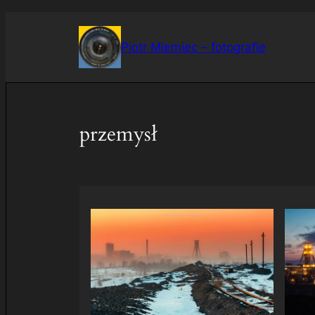
Przejdź
do
Piotr Miemiec – fotografie
treści
przemysł