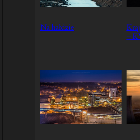
Na hałdzie
Kra
– K