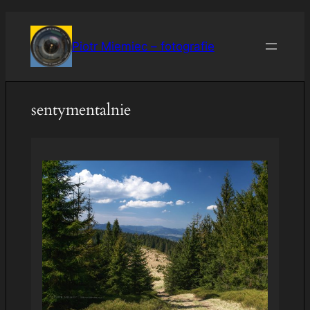
Przejdź
do
Piotr Miemiec – fotografie
treści
sentymentalnie