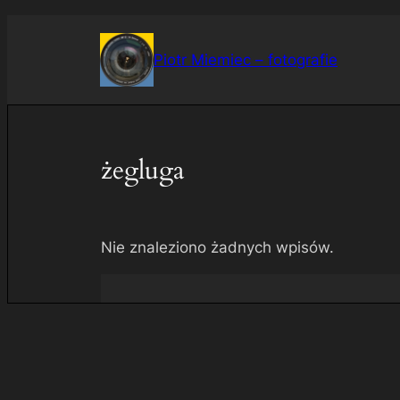
Przejdź
do
Piotr Miemiec – fotografie
treści
żegluga
Nie znaleziono żadnych wpisów.