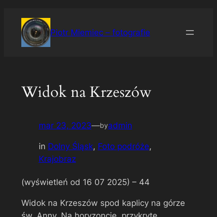
Przejdź
do
Piotr Miemiec – fotografie
treści
Widok na Krzeszów
mar 23, 2023
—
admin
by
in
Dolny Śląsk
, 
Foto podróże
, 
Krajobraz
(wyświetleń od 16 07 2025) –
44
Widok na Krzeszów spod kaplicy na górze
św. Anny. Na horyzoncie, przykryte