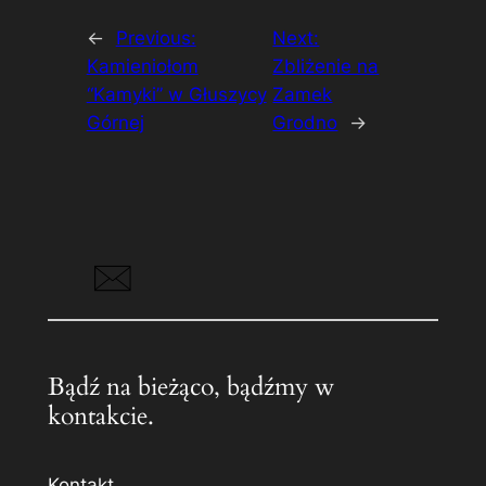
←
Previous:
Next:
Kamieniołom
Zbliżenie na
“Kamyki” w Głuszycy
Zamek
Górnej
Grodno
→
Bądź na bieżąco, bądźmy w
kontakcie.
Kontakt