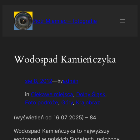
Przejdź
do
Piotr Miemiec – fotografie
treści
Wodospad Kamieńczyka
sie 8, 2012
—
admin
by
in
Ciekawe miejsca
, 
Dolny Śląsk
, 
Foto podróże
, 
Góry
, 
Krajobraz
(wyświetleń od 16 07 2025) –
84
Wodospad Kamieńczyka to najwyższy
wodospad w polskich Sudetach, położony