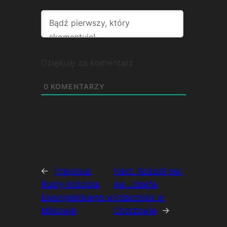
Dziękuję za komentarz
0
KOMENTARZY
←
Previous:
Next:
Kościół pw.
Ruiny Kościoła
św. Józefa
Ewangelickiego w
Robotnika w
Miłkowie
Chorzowie
→