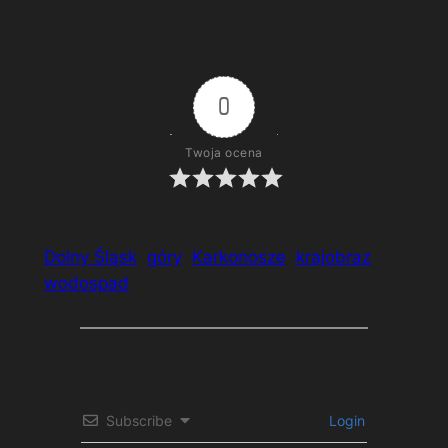
Karkonoskie krajobrazy (2)
0
Twoja ocena
Dolny Śląsk
góry
Karkonosze
krajobraz
wodospad
Subscribe
Login