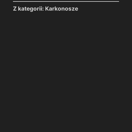
Z kategorii: Karkonosze
Karpacz
–
Zapora
na
Łomnicy
Karpacz – Zapora na Łomnicy
Śnieżka
–
Królowa