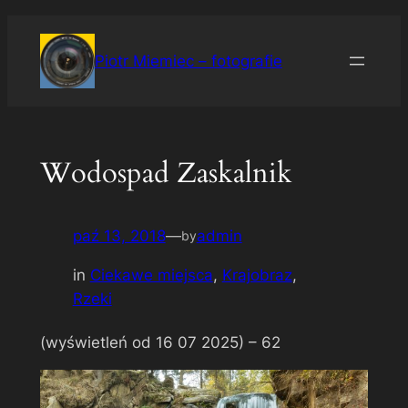
Przejdź
do
Piotr Miemiec – fotografie
treści
Wodospad Zaskalnik
paź 13, 2018
—
admin
by
in
Ciekawe miejsca
, 
Krajobraz
, 
Rzeki
(wyświetleń od 16 07 2025) –
62