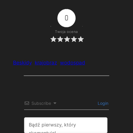
0
Twoja ocena
Beskidy
krajobraz
wodospad
Subscribe
Login