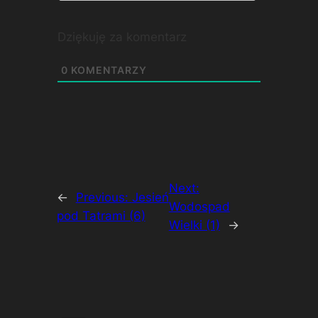
Dziękuję za komentarz
0
KOMENTARZY
Next:
←
Previous:
Jesień
Wodospad
pod Tatrami (6)
Wielki (1)
→