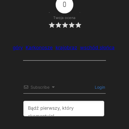
0
Twoja ocena
góry
Karkonosze
krajobraz
wschód słońca
Subscribe
Login