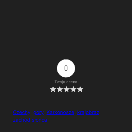
Wodospad Panczawy
0
Twoja ocena
Czechy
góry
Karkonosze
krajobraz
zachód słońca