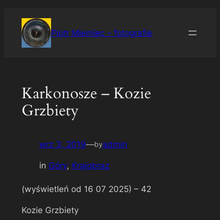
Przejdź
do
Piotr Miemiec – fotografie
treści
Karkonosze – Kozie
Grzbiety
wrz 3, 2019
—
admin
by
in
Góry
, 
Krajobraz
(wyświetleń od 16 07 2025) –
42
Kozie Grzbiety