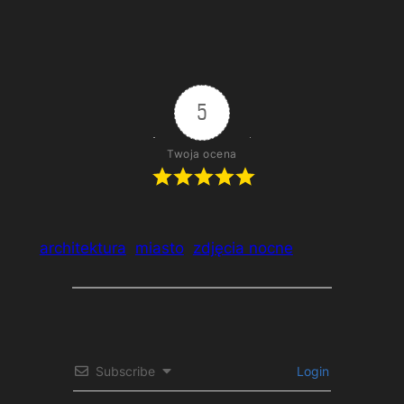
Most Tumski we Wrocławiu
5
Twoja ocena
architektura
miasto
zdjęcia nocne
Subscribe
Login