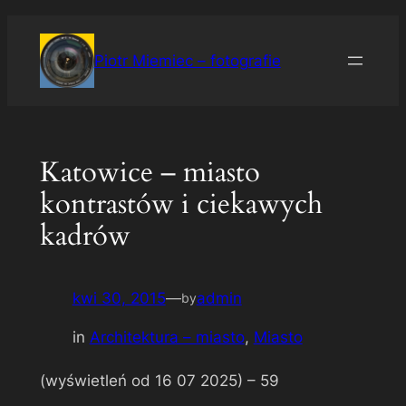
Przejdź
do
Piotr Miemiec – fotografie
treści
Katowice – miasto
kontrastów i ciekawych
kadrów
kwi 30, 2015
—
admin
by
in
Architektura – miasto
, 
Miasto
(wyświetleń od 16 07 2025) –
59