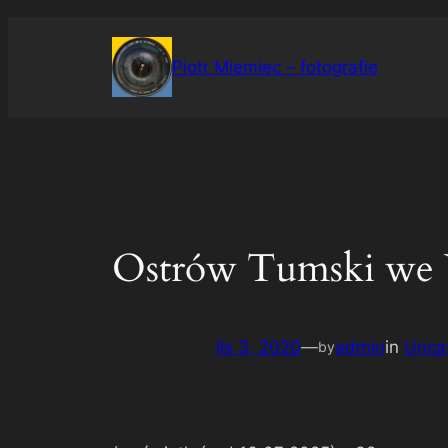
Przejdź
do
Piotr Miemiec – fotografie
treści
Ostrów Tumski we 
lis 3, 2020
—
admin
in
Unca
by