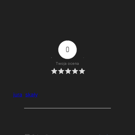
Brama Twardowskiego
0
Twoja ocena
jura
skały