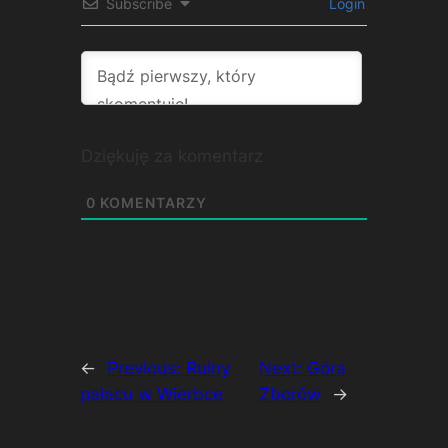
Subscribe
Login
Dziękuję za komentarz
0
KOMENTARZY
←
Previous:
Ruiny
Next:
Góra
pałacu w Wierbce
Zborów
→