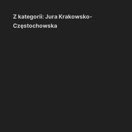
Z kategorii: Jura Krakowsko-
Częstochowska
Jaskinia
Ostrężnicka
Jaskinia Ostrężnicka
Zegarowe