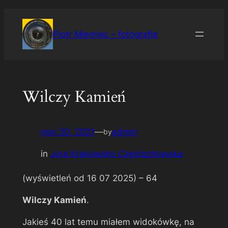
Przejdź
do
Piotr Miemiec – fotografie
treści
Wilczy Kamień
mar 20, 2021
—
admin
by
in
Jura Krakowsko Częstochowska
(wyświetleń od 16 07 2025) –
64
Wilczy Kamień
.
Jakieś 40 lat temu miałem widokówkę, na