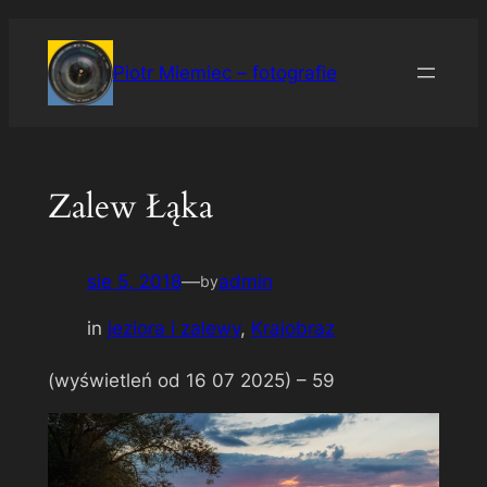
Przejdź
do
Piotr Miemiec – fotografie
treści
Zalew Łąka
sie 5, 2018
—
admin
by
in
jeziora i zalewy
, 
Krajobraz
(wyświetleń od 16 07 2025) –
59