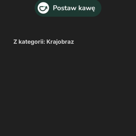
Z kategorii: Krajobraz
W
stronę
Połoniny
Caryńskiej
W stronę Połoniny Caryńskiej