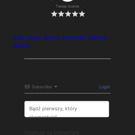
Twoja ocena
górny śląsk
jezioro
krajobraz
zachód
słońca
Subscribe
Login
Dziękuję za komentarz