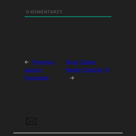
0
KOMENTARZY
←
Previous:
Next:
Zalew
Jezioro
Nakło-Chechło (1)
Turawskie
→