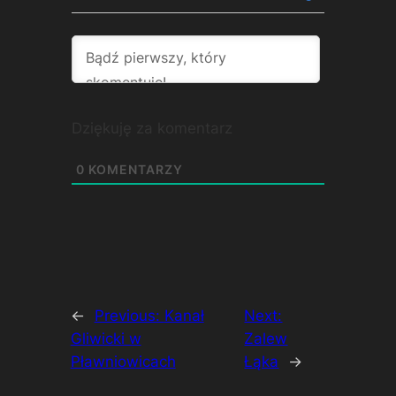
Dziękuję za komentarz
0
KOMENTARZY
←
Previous:
Kanał
Next:
Gliwicki w
Zalew
Pławniowicach
Łąka
→