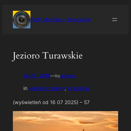
Przejdź
do
Piotr Miemiec – fotografie
treści
Jezioro Turawskie
lip 28, 2018
—
admin
by
in
jeziora i zalewy
, 
Krajobraz
(wyświetleń od 16 07 2025) –
57