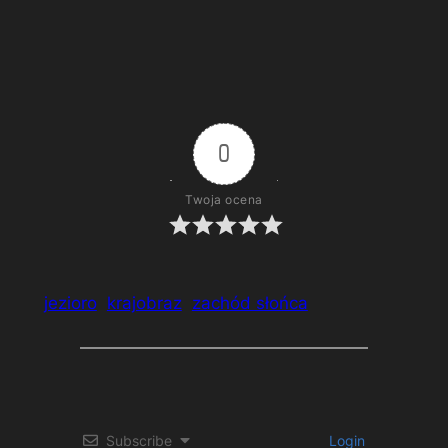
Wokół zamku w Łańcucie.
0
Twoja ocena
jezioro
krajobraz
zachód słońca
Subscribe
Login