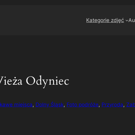
Kategorie zdjęć
Au
ieża Odyniec
kawe miejsca
, 
Dolny Śląsk
, 
Foto podróże
, 
Przyroda
, 
Zab