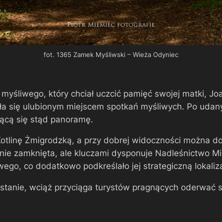
fot. 1365 Zamek Myśliwski – Wieża Odyniec
myśliwego, który chciał uczcić pamięć swojej matki, Joa
a się ulubionym miejscem spotkań myśliwych. Po udanyc
jącą się stąd panoramę.
Kotlinę Żmigrodzką, a przy dobrej widoczności można do
nie zamknięta, ale kluczami dysponuje Nadleśnictwo Mili
go, co dodatkowo podkreślało jej strategiczną lokaliza
stanie, wciąż przyciąga turystów pragnących oderwać si