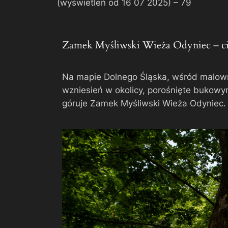
(wyświetleń od 16 07 2025) –
79
Zamek Myśliwski Wieża Odyniec – ci
Na mapie Dolnego Śląska, wśród malowni
wzniesień w okolicy, porośnięte bukowym
góruje Zamek Myśliwski Wieża Odyniec.