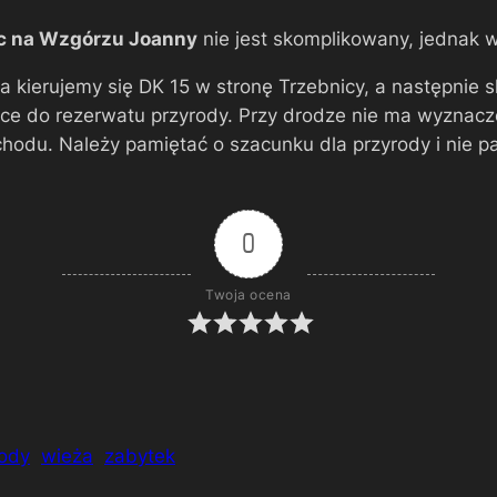
c na Wzgórzu Joanny
nie jest skomplikowany, jednak w
za kierujemy się DK 15 w stronę Trzebnicy, a następnie 
e do rezerwatu przyrody. Przy drodze nie ma wyznacz
hodu. Należy pamiętać o szacunku dla przyrody i nie p
0
Twoja ocena
rody
wieża
zabytek