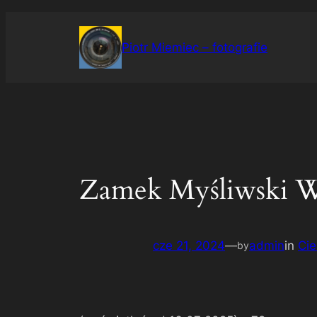
Przejdź
do
Piotr Miemiec – fotografie
treści
Zamek Myśliwski W
cze 21, 2024
—
admin
in
Cie
by