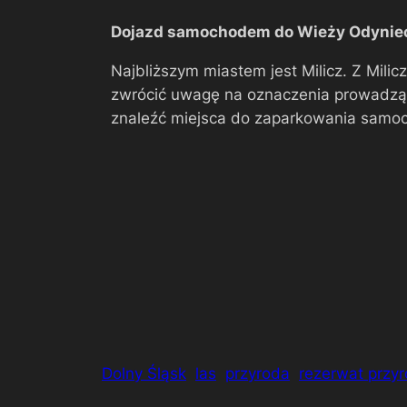
Dojazd samochodem do Wieży Odynie
Najbliższym miastem jest Milicz. Z Milic
zwrócić uwagę na oznaczenia prowadząc
znaleźć miejsca do zaparkowania samoc
Dolny Śląsk
las
przyroda
rezerwat przy