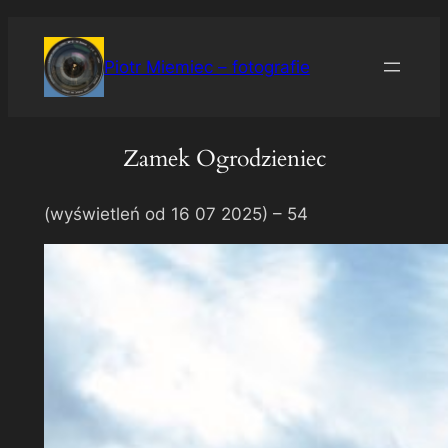
Przejdź
do
Piotr Miemiec – fotografie
treści
Zamek Ogrodzieniec
(wyświetleń od 16 07 2025) –
54