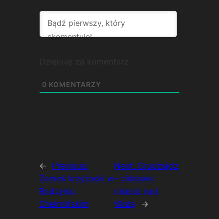
Dziękuję za komentarz
0
KOMENTARZY
←
Previous:
Next:
Grudziądz
Zamek krzyżacki w
– ciekawe
Radzyniu
miasto nad
Chełmińskim
Wisłą
→