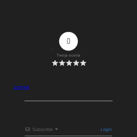
Fotografia zamku Grodziec – próba w
trudnym świetle
0
Twoja ocena
zamek
Subscribe
Login