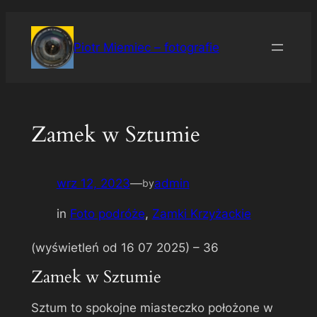
Przejdź
do
Piotr Miemiec – fotografie
treści
Zamek w Sztumie
wrz 12, 2023
—
admin
by
in
Foto podróże
, 
Zamki Krzyżackie
(wyświetleń od 16 07 2025) –
36
Zamek w Sztumie
Sztum to spokojne miasteczko położone w