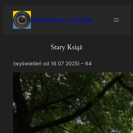
Przejdź
do
Piotr Miemiec – fotografie
treści
Stary Książ
(wyświetleń od 16 07 2025) –
64