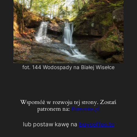
fot. 144 Wodospady na Białej Wisełce
Wspomóż w rozwoju tej strony. Zostań
patronem na:
Patronite.pl
lub postaw kawę na
buycoffee.to