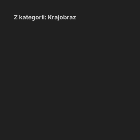
Z kategorii: Krajobraz
Nadciąga
burza
Nadciąga burza
Wieczór
nad