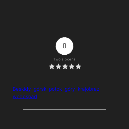
Hala Bacmańska
0
Twoja ocena
Beskidy
górski potok
góry
krajobraz
wodospad