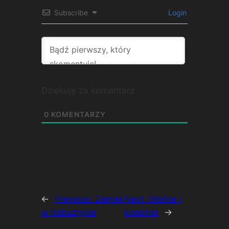
Subscribe
Login
Dziękuję za komentarz
0
KOMENTARZY
←
Previous:
Zamek
Next:
Słońce i
w Rabsztynie
kopalnia
→