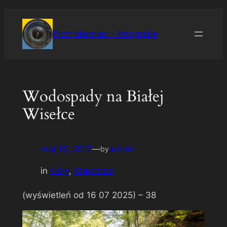
Przejdź
do
Piotr Miemiec – fotografie
treści
Wodospady na Białej
Wisełce
maj 15, 2017
—
admin
by
in
Góry
, 
Krajobraz
(wyświetleń od 16 07 2025) –
38