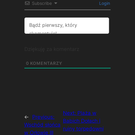
Subscribe
Login
Dziękuję za komentarz
0
KOMENTARZY
Next:
Plaża w
←
Previous:
Babich Dołach i
Wschód słońca
ruiny torpedowni
w Orłowie III