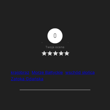
Wokół zamku w Łańcucie.
0
Twoja ocena
krajobraz
Morze Bałtyckie
wschód słońca
Zatoka Gdańska