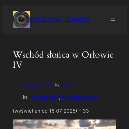
Przejdź
do
Piotr Miemiec – fotografie
treści
Wschód słońca w Orłowie
IV
wrz 5, 2018
—
admin
by
in
Foto podróże
, 
Morze Bałtyckie
(wyświetleń od 16 07 2025) –
33