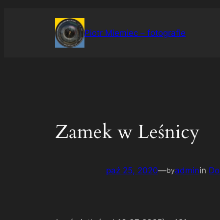
Przejdź
do
Piotr Miemiec – fotografie
treści
Zamek w Leśnicy
paź 25, 2020
—
admin
in
Do
by