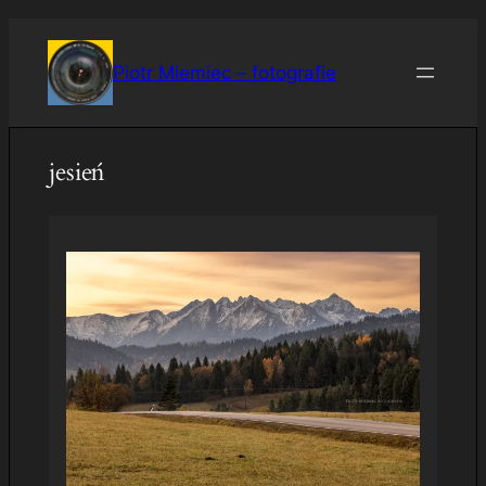
Przejdź
do
Piotr Miemiec – fotografie
treści
jesień