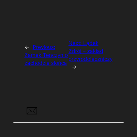
Next:
Lądek
←
Previous:
Zdrój – zakład
Zamek Tenczyn o
przyrodoleczniczy
zachodzie słońca
→