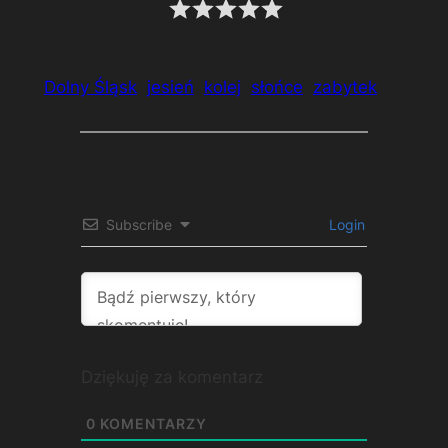
Dolny Śląsk
jesień
kolej
słońce
zabytek
Subscribe
Login
Dziękuję za komentarz
0
KOMENTARZY