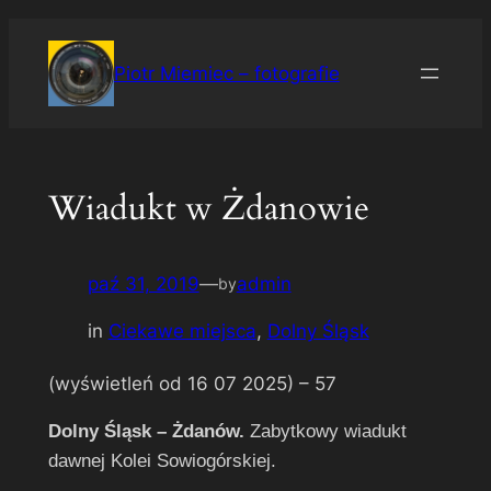
Przejdź
do
Piotr Miemiec – fotografie
treści
Wiadukt w Żdanowie
paź 31, 2019
—
admin
by
in
Ciekawe miejsca
, 
Dolny Śląsk
(wyświetleń od 16 07 2025) –
57
Dolny Śląsk – Żdanów.
Zabytkowy wiadukt
dawnej Kolei Sowiogórskiej.