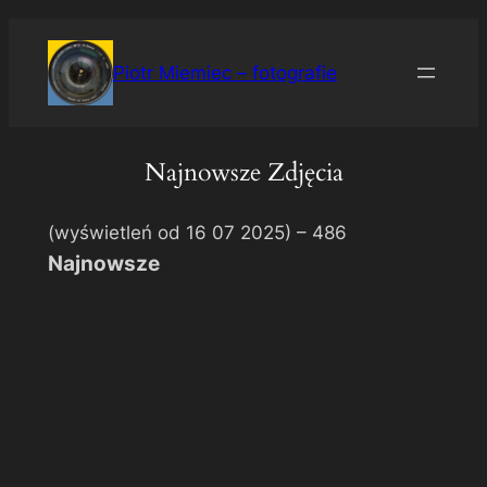
Przejdź
do
Piotr Miemiec – fotografie
treści
Najnowsze Zdjęcia
(wyświetleń od 16 07 2025) –
486
Najnowsze
Zawoja
–
Skansen
im.
Józefa
Żaka
|